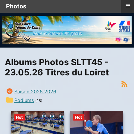
≡
Photos
Albums Photos SLTT45 -
23.05.26 Titres du Loiret
Saison 2025 2026
Podiums
(18)
Hot
Hot