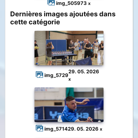
img_5059
73
x
Dernières images ajoutées dans
cette catégorie
29. 05. 2026
img_5729
x
img_5714
29. 05. 2026
x