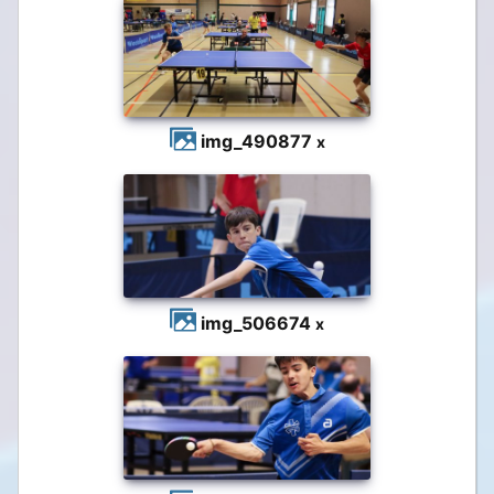
img_4908
77
x
img_5066
74
x