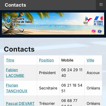
≡
Contacts
Contacts
Titre
Position
Mobile
Ville
Fabien
06 24 29 11
Président
Ascoux
LACOMBE
40
Florian
06 21 18 54
Secrétaire
Orléans
TANCHOUX
51
06 68 77
Pascal DIEVART
Trésorier
Orléans