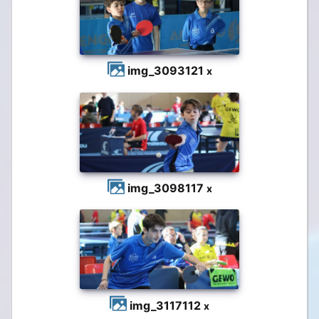
img_3093
121
x
img_3098
117
x
img_3117
112
x